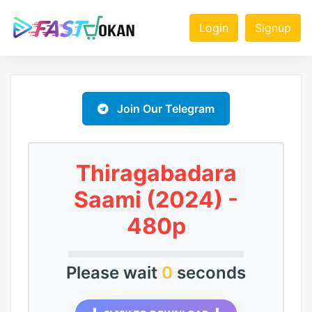
Login
Signup
Join Our Telegram
Thiragabadara
Saami (2024) -
480p
Please wait
0
seconds