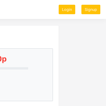
Login
Signup
0p