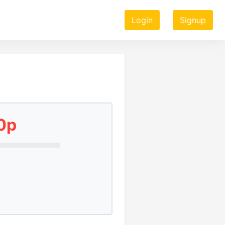
Login
Signup
0p