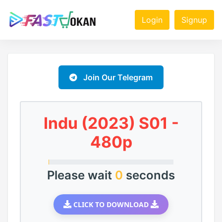
Login
Signup
Join Our Telegram
Indu (2023) S01 -
480p
Please wait
0
seconds
CLICK TO DOWNLOAD