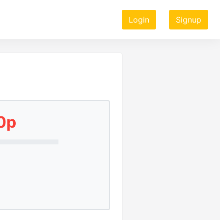
Login
Signup
0p