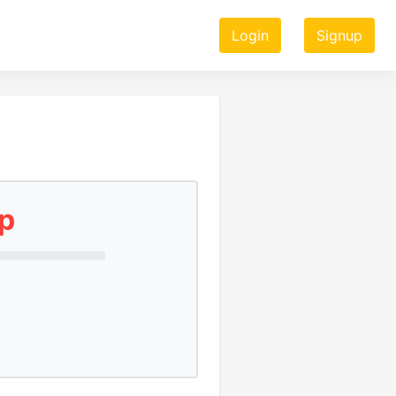
Login
Signup
0p