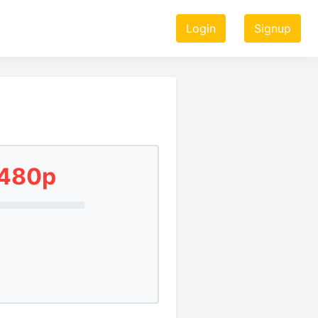
Login
Signup
 480p