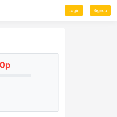
Login
Signup
20p