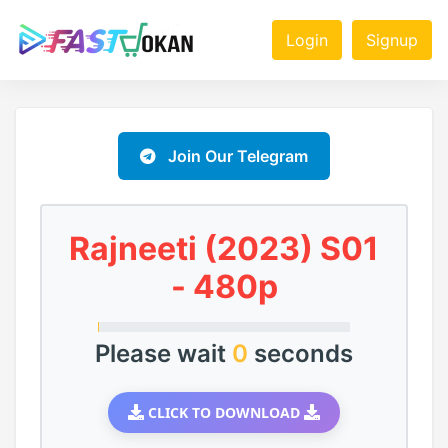
Login
Signup
Join Our Telegram
Rajneeti (2023) S01
- 480p
Please wait
0
seconds
CLICK TO DOWNLOAD